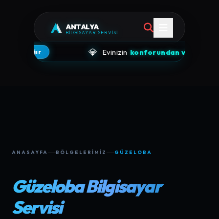
ANTALYA
BİLGİSAYAR SERVİSİ
💎
Evinizin
konforundan vazgeçmeyin,
laboratuv
ANASAYFA
BÖLGELERIMIZ
GÜZELOBA
Güzeloba Bilgisayar
Servisi