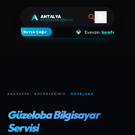
ANTALYA
BİLGİSAYAR SERVİSİ
💎
Evinizin
konforundan vazgeçmeyi
Kurye Çağır
ANASAYFA
BÖLGELERIMIZ
GÜZELOBA
Güzeloba Bilgisayar
Servisi