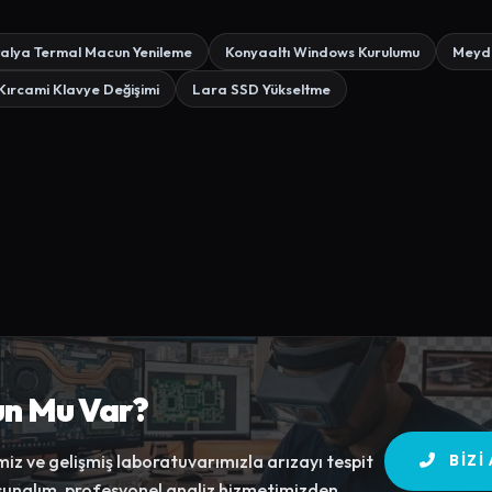
alya Termal Macun Yenileme
Konyaaltı Windows Kurulumu
Meyda
Kırcami Klavye Değişimi
Lara SSD Yükseltme
un Mu Var?
z ve gelişmiş laboratuvarımızla arızayı tespit
BIZI
 sunalım. profesyonel analiz hizmetimizden