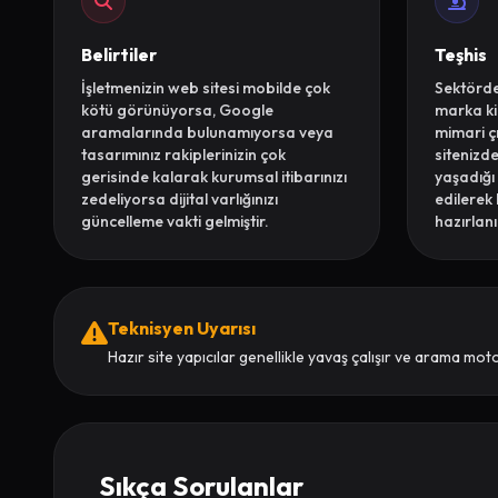
Belirtiler
Teşhis
İşletmenizin web sitesi mobilde çok
Sektördek
kötü görünüyorsa, Google
marka ki
aramalarında bulunamıyorsa veya
mimari çı
tasarımınız rakiplerinizin çok
sitenizd
gerisinde kalarak kurumsal itibarınızı
yaşadığı 
zedeliyorsa dijital varlığınızı
edilerek b
güncelleme vakti gelmiştir.
hazırlanı
Teknisyen Uyarısı
Hazır site yapıcılar genellikle yavaş çalışır ve arama moto
Sıkça Sorulanlar