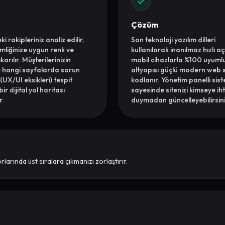
Çözüm
i rakipleriniz analiz edilir,
Son teknoloji yazılım dilleri
mliğinize uygun renk ve
kullanılarak inanılmaz hızlı aç
karılır. Müşterilerinizin
mobil cihazlarla %100 uyuml
e hangi sayfalarda sorun
altyapısı güçlü modern web si
(UX/UI eksikleri) tespit
kodlanır. Yönetim panelli sis
ir dijital yol haritası
sayesinde sitenizi kimseye ih
r.
duymadan güncelleyebilirsini
rlarında üst sıralara çıkmanızı zorlaştırır.