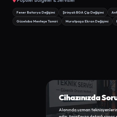
Popüler Bölgeler & Servisler
Fener Batarya Değişimi
Şirinyalı BGA Çip Değişimi
Ant
Güzeloba Menteşe Tamiri
Muratpaşa Ekran Değişimi
Cihazınızda Sor
Alanında uzman teknisyenlerimi
edip, tarafınıza detaylı rapor