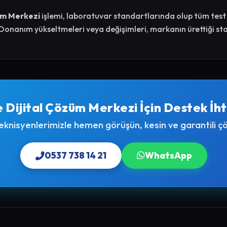
üm Merkezi
işlemi, laboratuvar standartlarında olup tüm te
Donanım yükseltmeleri veya değişimleri, markanın ürettiği s
Dijital Çözüm Merkezi İçin Destek İht
knisyenlerimizle hemen görüşün, kesin ve garantili çö
0537 738 14 21
WhatsApp