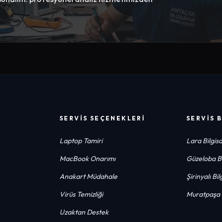
SERVIS SEÇENEKLERI
SERVIS 
Laptop Tamiri
Lara Bilgisa
MacBook Onarımı
Güzeloba Bi
Anakart Müdahale
Şirinyalı Bi
Virüs Temizliği
Muratpaşa B
Uzaktan Destek