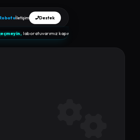
 Robotu
İletişim
Destek
⚡
laboratuvarımız kapınıza gelsin.
Vakit kaybetmeyin