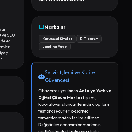
Markalar
ılan,
u ve SEO
Kurumsal Siteler
E-Ticaret
teleri
temler
Landing Page
tiyaç
z.
Servis İşlemi ve Kalite
Güvencesi
Cihazınıza uygulanan
Antalya Web ve
Dijital Çözüm Merkezi
işlemi,
laboratuvar standartlarında olup tüm
test prosedürleri başarıyla
tamamlanmadan teslim edilmez.
Değiştirilen donanımlar markanın
ürettiği standartlarda parçalarla