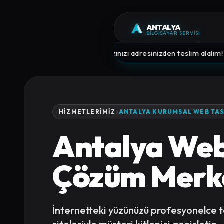
ANTALYA
Antalya BİLGİSAYAR SER
BİLGİSAYAR SERVİSİ
n,
VIP Kurye
ile cihazınızı adresinizden teslim alalım!
Kury
HIZMETLERIMIZ
ANTALYA KURUMSAL WEB TAS
Antalya Web 
Çözüm Merk
İnternetteki yüzünüzü profesyonelce t