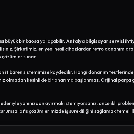
 büyük bir kaosa yol açabilir.
Antalya bilgisayar servisi
ihti
lisiniz. Şirketimiz, en yeni nesil cihazlardan retro donanımlar
 çözümler sunar.
an itibaren sistemimize kaydedilir. Hangi donanım testlerinden
nız olmadan kesinlikle bir onarıma başlanmaz. Orijinal parça gar
 nedeniyle yanınızdan ayırmak istemiyorsanız, öncelikli proble
kurumsal ofis çözümlerimizde iş sürekliliğini sağlamak temel il