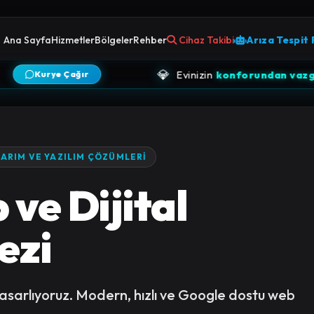
Ana Sayfa
Hizmetler
Bölgeler
Rehber
Cihaz Takibi
Arıza Tespit
VİSİ
💎
Evinizin
konforundan vazgeçmeyin,
e Çağır
ARIM VE YAZILIM ÇÖZÜMLERI
ve Dijital
ezi
asarlıyoruz. Modern, hızlı ve Google dostu web