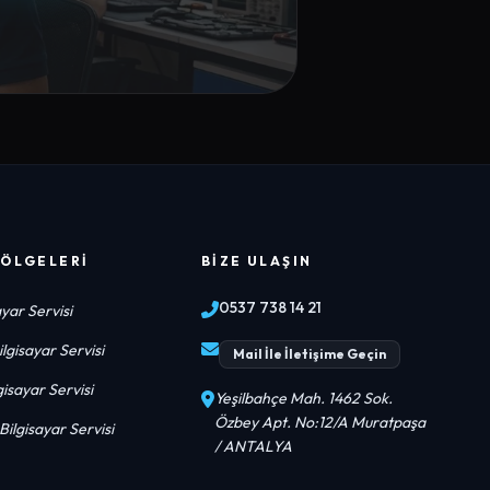
BÖLGELERI
BIZE ULAŞIN
0537 738 14 21
yar Servisi
lgisayar Servisi
Mail İle İletişime Geçin
lgisayar Servisi
Yeşilbahçe Mah. 1462 Sok.
Özbey Apt. No:12/A Muratpaşa
ilgisayar Servisi
/ ANTALYA