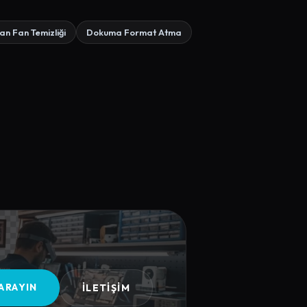
n Fan Temizliği
Dokuma Format Atma
 ARAYIN
İLETIŞIM